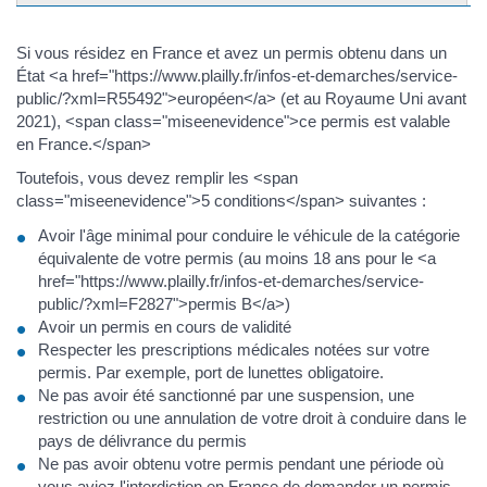
Si vous résidez en France et avez un permis obtenu dans un
État <a href="https://www.plailly.fr/infos-et-demarches/service-
public/?xml=R55492">européen</a> (et au Royaume Uni avant
2021), <span class="miseenevidence">ce permis est valable
en France.</span>
Toutefois, vous devez remplir les <span
class="miseenevidence">5 conditions</span> suivantes :
Avoir l'âge minimal pour conduire le véhicule de la catégorie
équivalente de votre permis (au moins 18 ans pour le <a
href="https://www.plailly.fr/infos-et-demarches/service-
public/?xml=F2827">permis B</a>)
Avoir un permis en cours de validité
Respecter les prescriptions médicales notées sur votre
permis. Par exemple, port de lunettes obligatoire.
Ne pas avoir été sanctionné par une suspension, une
restriction ou une annulation de votre droit à conduire dans le
pays de délivrance du permis
Ne pas avoir obtenu votre permis pendant une période où
vous aviez l'interdiction en France de demander un permis